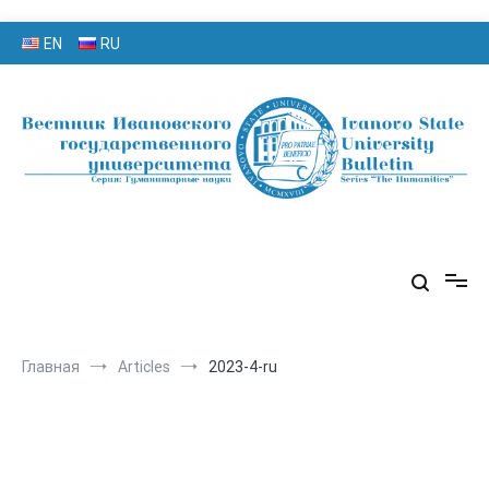
Перейти
EN
RU
к
содержимому
серия «Гуманитарные науки»
«Вестник Ивановского
государственного университета»
Главная
Articles
2023-4-ru