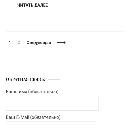
ЧИТАТЬ ДАЛЕЕ
Навигация
Страница
Страница
1
2
Следующая
по
записям
ОБРАТНАЯ СВЯЗЬ:
Ваше имя (обязательно)
Ваш E-Mail (обязательно)