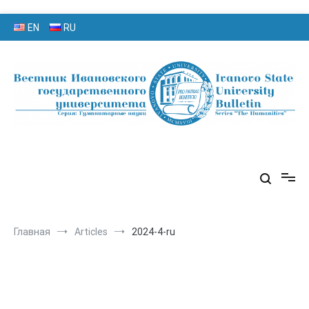
Перейти
EN
RU
к
содержимому
серия «Гуманитарные науки»
«Вестник Ивановского
государственного университета»
Главная
Articles
2024-4-ru